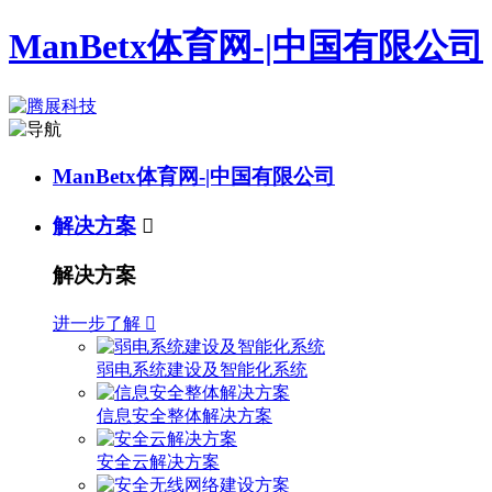
ManBetx体育网-|中国有限公司
ManBetx体育网-|中国有限公司
解决方案

解决方案
进一步了解

弱电系统建设及智能化系统
信息安全整体解决方案
安全云解决方案