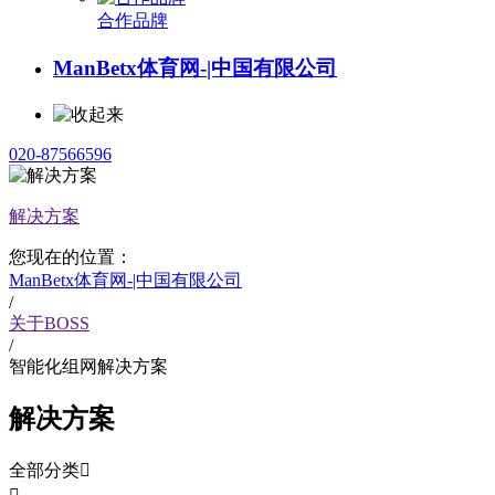
合作品牌
ManBetx体育网-|中国有限公司
020-87566596
解决方案
您现在的位置：
ManBetx体育网-|中国有限公司
/
关于BOSS
/
智能化组网解决方案
解决方案
全部分类
