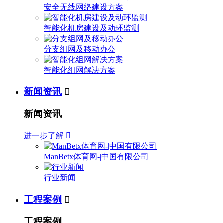
安全无线网络建设方案
智能化机房建设及动环监测
分支组网及移动办公
智能化组网解决方案
新闻资讯

新闻资讯
进一步了解

ManBetx体育网-|中国有限公司
行业新闻
工程案例

工程案例