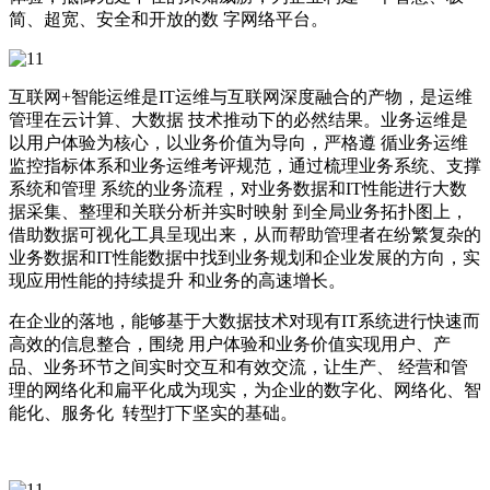
简、超宽、安全和开放的数 字网络平台。
互联网+智能运维是IT运维与互联网深度融合的产物，是运维
管理在云计算、大数据 技术推动下的必然结果。业务运维是
以用户体验为核心，以业务价值为导向，严格遵 循业务运维
监控指标体系和业务运维考评规范，通过梳理业务系统、支撑
系统和管理 系统的业务流程，对业务数据和IT性能进行大数
据采集、整理和关联分析并实时映射 到全局业务拓扑图上，
借助数据可视化工具呈现出来，从而帮助管理者在纷繁复杂的
业务数据和IT性能数据中找到业务规划和企业发展的方向，实
现应用性能的持续提升 和业务的高速增长。
在企业的落地，能够基于大数据技术对现有IT系统进行快速而
高效的信息整合，围绕 用户体验和业务价值实现用户、产
品、业务环节之间实时交互和有效交流，让生产、 经营和管
理的网络化和扁平化成为现实，为企业的数字化、网络化、智
能化、服务化 转型打下坚实的基础。