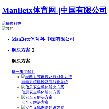
ManBetx体育网-|中国有限公司
ManBetx体育网-|中国有限公司
解决方案

解决方案
进一步了解

弱电系统建设及智能化系统
信息安全整体解决方案
安全云解决方案